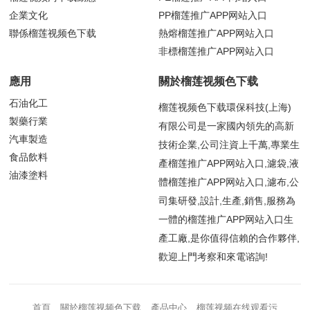
企業文化
PP榴莲推广APP网站入口
聯係榴莲视频色下载
熱熔榴莲推广APP网站入口
非標榴莲推广APP网站入口
應用
關於榴莲视频色下载
石油化工
榴莲视频色下载環保科技(上海)
製藥行業
有限公司是一家國內領先的高新
汽車製造
技術企業,公司注資上千萬,專業生
食品飲料
產榴莲推广APP网站入口,濾袋,液
油漆塗料
體榴莲推广APP网站入口,濾布,公
司集研發,設計,生產,銷售,服務為
一體的榴莲推广APP网站入口生
產工廠,是你值得信賴的合作夥伴,
歡迎上門考察和來電谘詢!
首頁
關於榴莲视频色下载
產品中心
榴莲视频在线观看污