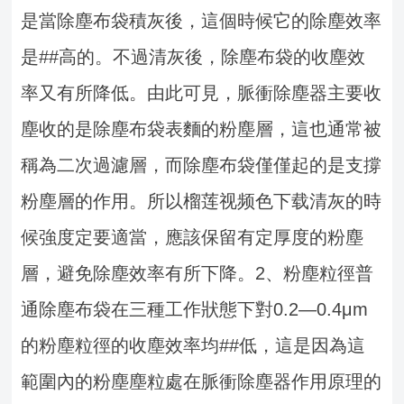
是當除塵布袋積灰後，這個時候它的除塵效率
是##高的。不過清灰後，除塵布袋的收塵效
率又有所降低。
由此可見，脈衝除塵器主要收
塵收的是除塵布袋表麵的粉塵層，這也通常被
稱為二次過濾層，而除塵布袋僅僅起的是支撐
粉塵層的作用。所以榴莲视频色下载清灰的時
候強度定要適當，應該保留有定厚度的粉塵
層，避免除塵效率有所下降。
2、粉塵粒徑
普
通除塵布袋在三種工作狀態下對0.2—0.4μm
的粉塵粒徑的收塵效率均##低，這是因為這
範圍內的粉塵塵粒處在脈衝除塵器作用原理的