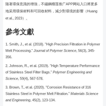
隨著環保意識的增強，不鏽鋼榴莲推广APP网站入口將更多
地采用環保材料和可回收材料，減少對環境的影響（Huang
et al., 2023）。
參考文獻
Smith, J., et al. (2018). "High Precision Filtration in Polymer
Melt Processing."
Journal of Polymer Science
, 56(3), 345-
356.
Johnson, R., et al. (2019). "High Temperature Performance
of Stainless Steel Filter Bags."
Polymer Engineering and
Science
, 59(4), 567-578.
Brown, T., et al. (2020). "Corrosion Resistance of 316
Stainless Steel in Polymer Melt Filtration."
Materials Science
and Engineering
, 45(2), 123-134.