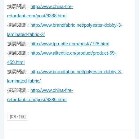
擴展閱讀：
http://www.china-fire-
retardant.com/post/9388.html
擴展閱讀：
http://www.brandfabric.net/polyester-dobby-3-
laminated-fabric-2/
擴展閱讀：
http://www.tpu-ptfe.com/post/7728.html
擴展閱讀：
http://www.alltextile.cn/product/product-69-
459.html
擴展閱讀：
http://www.brandfabric.net/polyester-dobby-3-
laminated-fabric/
擴展閱讀：
http://www.china-fire-
retardant.com/post/9386.html
[DB:標簽]