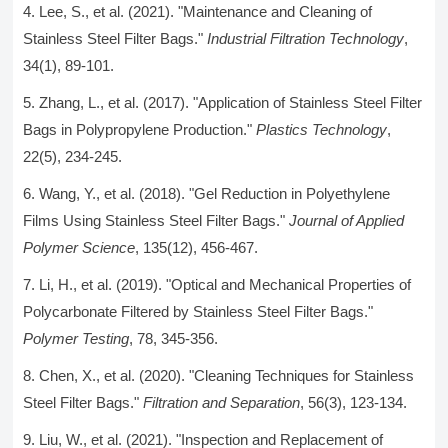
Lee, S., et al. (2021). "Maintenance and Cleaning of
Stainless Steel Filter Bags."
Industrial Filtration Technology
,
34(1), 89-101.
Zhang, L., et al. (2017). "Application of Stainless Steel Filter
Bags in Polypropylene Production."
Plastics Technology
,
22(5), 234-245.
Wang, Y., et al. (2018). "Gel Reduction in Polyethylene
Films Using Stainless Steel Filter Bags."
Journal of Applied
Polymer Science
, 135(12), 456-467.
Li, H., et al. (2019). "Optical and Mechanical Properties of
Polycarbonate Filtered by Stainless Steel Filter Bags."
Polymer Testing
, 78, 345-356.
Chen, X., et al. (2020). "Cleaning Techniques for Stainless
Steel Filter Bags."
Filtration and Separation
, 56(3), 123-134.
Liu, W., et al. (2021). "Inspection and Replacement of