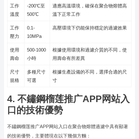
工作
-200℃至
適應高溫環境，確保在聚合物熔體高
溫度
500℃
溫下正常工作
工作
0.1-
高壓環境下仍能保持穩定的過濾效果
壓力
10MPa
使用
500-1000
根據使用環境和過濾介質的不同，使
壽命
小時
用壽命有所差異
尺寸
多種尺寸
根據生產設備的不同，選擇合適的尺
規格
可選
寸
4. 不鏽鋼榴莲推广APP网站入
口的技術優勢
不鏽鋼榴莲推广APP网站入口在聚合物熔體過濾中具有顯著
的技術優勢，主要體現在以下幾個方麵：