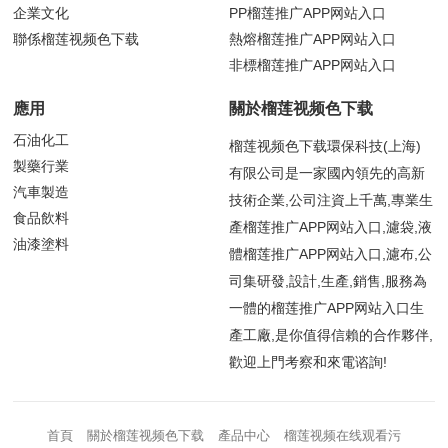
企業文化
PP榴莲推广APP网站入口
聯係榴莲视频色下载
熱熔榴莲推广APP网站入口
非標榴莲推广APP网站入口
應用
關於榴莲视频色下载
石油化工
榴莲视频色下载環保科技(上海)
製藥行業
有限公司是一家國內領先的高新
汽車製造
技術企業,公司注資上千萬,專業生
食品飲料
產榴莲推广APP网站入口,濾袋,液
油漆塗料
體榴莲推广APP网站入口,濾布,公
司集研發,設計,生產,銷售,服務為
一體的榴莲推广APP网站入口生
產工廠,是你值得信賴的合作夥伴,
歡迎上門考察和來電谘詢!
首頁
關於榴莲视频色下载
產品中心
榴莲视频在线观看污