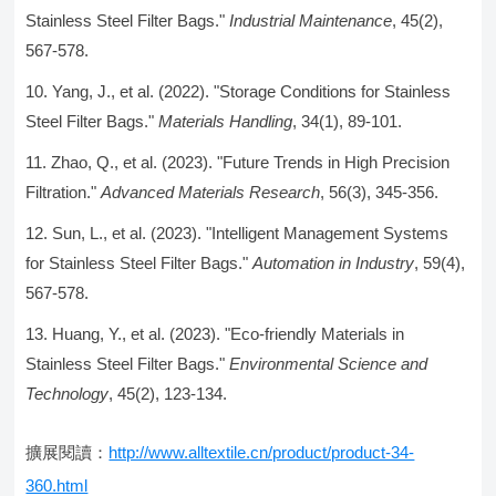
Stainless Steel Filter Bags."
Industrial Maintenance
, 45(2),
567-578.
Yang, J., et al. (2022). "Storage Conditions for Stainless
Steel Filter Bags."
Materials Handling
, 34(1), 89-101.
Zhao, Q., et al. (2023). "Future Trends in High Precision
Filtration."
Advanced Materials Research
, 56(3), 345-356.
Sun, L., et al. (2023). "Intelligent Management Systems
for Stainless Steel Filter Bags."
Automation in Industry
, 59(4),
567-578.
Huang, Y., et al. (2023). "Eco-friendly Materials in
Stainless Steel Filter Bags."
Environmental Science and
Technology
, 45(2), 123-134.
擴展閱讀：
http://www.alltextile.cn/product/product-34-
360.html